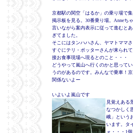
京都駅の関空「はるか」の乗り場で集
掲示板を見る。30番乗り場。Anne
言いながら案内表示に従って進むとありま
ぎてました。
そこにはタンハハさん、ヤマトママさ
すぐにテリ・ポッターさんが来られて
接お食事現場へ現るとのこと・・・
どうやって嵐山へ行くのかと思ってい
うのがあるのです。みんなで乗車！京都
関係ないよー
いよいよ嵐山です
見覚えある
なつかしく
峨」という
います。タイ
ォ・・・1