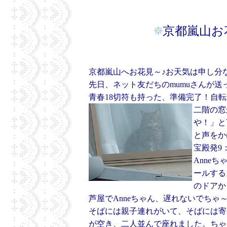
京都嵐山お
京都嵐山へお花見～♪お天気は申し分
先日、ネット友だちのmumuさんが
青春18切符も持った、準備完了！自
二階の窓
や！」と
と声をか
宝殿発9
Anne
ールする
のドアか
芦屋でAnneちゃん、遅れないでち
そばには親子連れがいて、そばには寄
が空き、二人並んで座れました。ちゃん