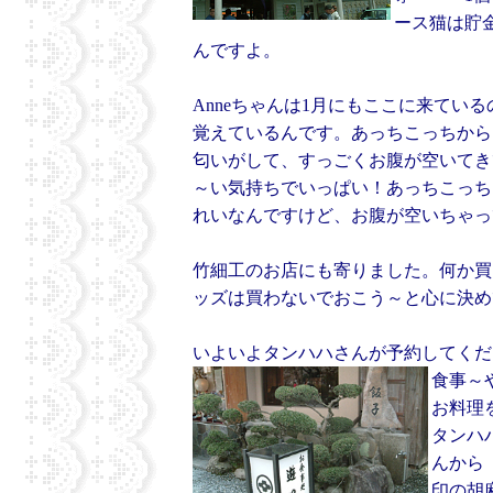
ース猫は貯
んですよ。
Anneちゃんは1月にもここに来てい
覚えているんです。あっちこっちから
匂いがして、すっごくお腹が空いてき
～い気持ちでいっぱい！あっちこっち
れいなんですけど、お腹が空いちゃっ
竹細工のお店にも寄りました。何か買
ッズは買わないでおこう～と心に決め
いよいよタンハハさんが予約してくだ
食事～
お料理
タンハ
んから
印の胡