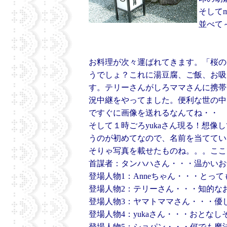
そして
並べて
お料理が次々運ばれてきます。「桜の
うでしょ？これに湯豆腐、ご飯、お吸
す。テリーさんがしろママさんに携帯
況中継をやってました。便利な世の中
ですぐに画像を送れるなんてね・・
そして１時ごろyukaさん現る！想像
うのが初めてなので、名前を当ててい
そりゃ写真を載せたものね。。。ここ
首謀者：タンハハさん・・・温かいお
登場人物1：Anneちゃん・・・とっ
登場人物2：テリーさん・・・知的な
登場人物3：ヤマトママさん・・・優
登場人物4：yukaさん・・・おとな
登場人物5：ショパン・・・何でも魔