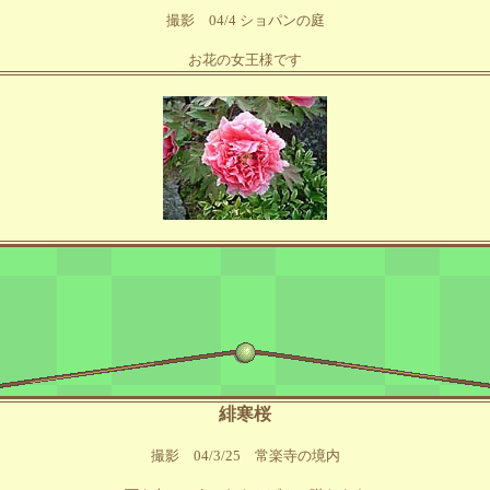
撮影 04/4 ショパンの庭
お花の女王様です
緋寒桜
撮影 04/3/25 常楽寺の境内