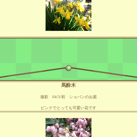
馬酔木
撮影 04/3/初 ショパンのお庭
ピンクでとっても可愛い花です