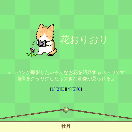
花おりおり
ショパンが撮影したいろんなお花を紹介するページです
画像をクッリクしたら大きな画像が見られるよ
[
1
][
2
][
3
][4][
5
][
6
]
牡丹