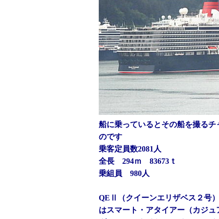
船に乗っているとその船を撮るチ
のです
乗客定員数2081人
全長 294ｍ 83673ｔ
乗組員 980人
QEⅡ（クイーンエリザベス２号
はスマート・アタイアー（カジュ