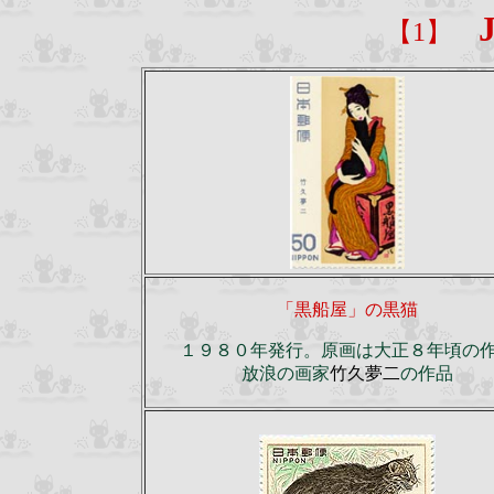
【1】
「黒船屋」の黒猫
１９８０年発行。原画は大正８年頃の
放浪の画家
竹久夢二
の作品