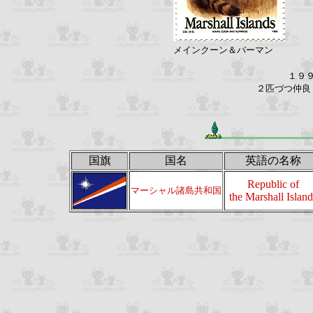
メインクーン＆バーマン
１９
２匹づつ仲良
国旗
国名
英語の名称
Republic of
マーシャル諸島共和国
the Marshall Island