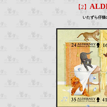
ALD
【
2
】
いたずら仔猫