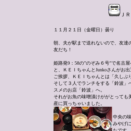
ＪＲ
１１月２１日（金曜日）曇り
朝、夫が駅まで送れないので、友達
友だち！
姫路発9：58の”のぞみ６号”で名古
と、ＫＥＩちゃんとJunkoさんがお
ご挨拶、ＫＥＩちゃんとは「久しぶ
そして３人でランチをする「鈴波」へ
スメのお店「鈴波」へ。
それがお魚の味噌漬けががとっても
産に買っちゃいました。
中央の
みやげ
たです