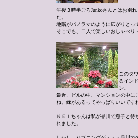
午後３時半ごろJunkoさんとはお
た。
地階がパノラマのように広がりとっ
そこでも、二人で楽しいおしゃべり
このタ
るイン
ン。
最近、ビルの中、マンションの中に
ね。緑があるってやっぱりいいです
ＫＥＩちゃんは私が品川で息子と待
れました。
しかし、ハプニングが・・・品川で