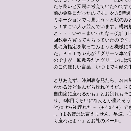
たら良いと安易に考えていたのです
前の金曜日だったのです。夕方5時
ミネーションでも見よう～と駅のみど
ッ！すごい人が並んでいます。構内
と・・・いや～まいったな～(;´д｀)
回数券を買ってもらっていたのです
兎に角指定を取ってみようと機械に
た。ＫＥＩちゃんが「グリーン車で
のですが、回数券だとグリーンには変更
のこの優しい言葉、いつまでも頭の
とりあえず、時刻表を見たら、名古屋
かかるけど並んだら座れそうだ。Ｋ
自由席に座れるかも」とお別れもそこ
り、3本目くらいになんとか座れそう～と
^*)☆ ﾔｯﾀﾈ!!座れた～（●＾o＾
_。)まあ贅沢は言えません。早速、
く座れたよ～」とお礼のメール。