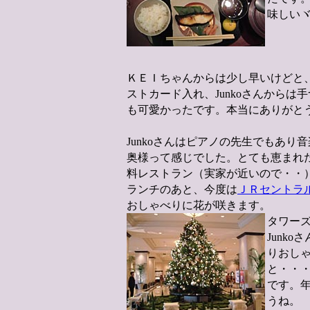
味しいヾ(
ＫＥＩちゃんからは少し早いけどと
ストカード入れ、Junkoさんから
も可愛かったです。本当にありがとう
Junkoさんはピアノの先生でもあ
奥様って感じでした。とても恵まれ
料レストラン（実家が近いので・・）は
ランチのあと、今度は
ＪＲセントラ
おしゃべりに花が咲きます。
タワー
Junk
りおし
と・・
です。
うね。