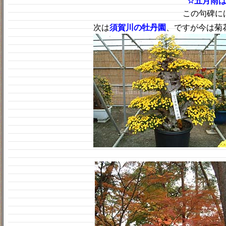
☆五月雨
この句碑に
次は
須賀川の牡丹園
、ですが今は菊