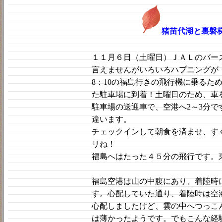
猪苗代湖と裏磐梯（
１１月６日（土曜日）ＪＡＬのバー
言えませんがいろいろハプニングが
8：10の福島行きの飛行機に乗るた
た駐車場に到着！土曜日のため、車
駐車場の送迎車で、空港へ2～3分
違います。
チェックインして朝食を済ませ、す
リね！
福島へはたった４５分の飛行です。
福島空港は山の中腹にあり、着陸時
す。心配していた通り、着陸時は空
心配しましたけど、雲の中へつっこ
は薄かったようです。でもこんな経