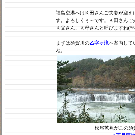
福島空港へはＫ田さんご夫妻が迎え
す。よろしくぅ～です。Ｋ田さんご
Ｋ父さん、Ｋ母さんと呼びますね(*^^
まずは須賀川の
乙字ヶ滝
へ案内して
ね。
松尾芭蕉がこの須