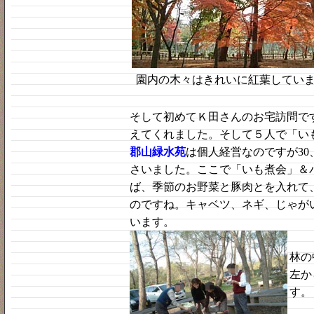
園内の木々はきれいに紅葉してい
そして初めてＫ田さんのお宅訪問で
えてくれました。そして５人で「い
郡山緑水苑
は個人経営なのですが30
さいました。ここで「いも煮会」＆
ば、季節のお野菜と豚肉とを入れて
のですね。キャベツ、ネギ、じゃが
います。
林の
左か
す。