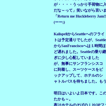
が・・・・うっかり手荷物に
だな～って」笑いながら言い
「Return me Hucklebe
(ーー;)
KalispellからSeattleへのフライ
トは予定通りでしたが、Seattle
からSanFranciscoへは１時間ほ
ど遅れました。Seattleの乗り継
ぎに少し心配していました
が、無事にサンフランシスコ
に到着し、スーツケースをピ
ックアップして、ホテルのシ
ャトルバスを待ちました。もう
明日はいよいよ日本です。こ
たかも～。
夜はホテルのそばのＩＨOPフ