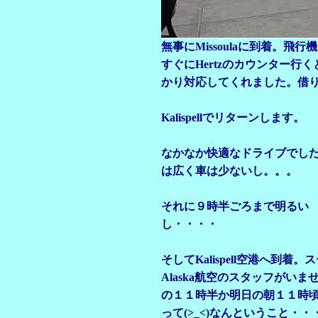
無事にMissoulaに到着。飛行機
すぐにHertzのカウンター
かり対応してくれました。借
Kalispellでリターンします。
なかなか快適なドライブでし
は広く車は少ないし。。。
それに９時半ごろまで明るい
し・・・・
そしてKalispell空港へ到
Alaska航空のスタッフがい
の１１時半か明日の朝１１時
って(>_<)なんということ