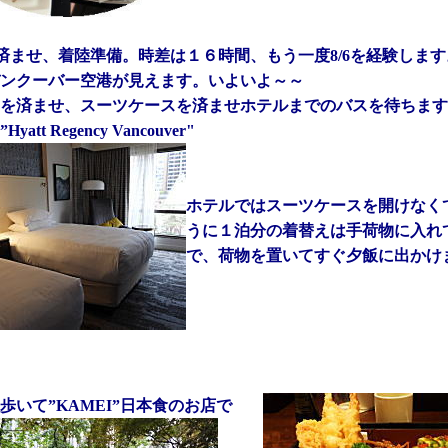
済ませ、着陸準備。時差は１６時間、もう一度8/6を経験します
ンクーバー空港が見えます。いよいよ～～
を済ませ、スーツケースを済ませホテルまでのバスを待ちます
att Regency Vancouver"
ホテルではスーツケースを開けなく
うに１泊分の着替えは手荷物に入れ
で、荷物を置いてすぐ夕飯に出かけ
歩いて”KAMEI”日本食のお店で