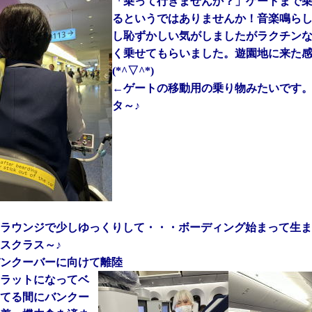
「乗って行きませんか？」ゲートまで
るというではありませんか！音楽鳴ら
し恥ずかしい気がしましたがラクチン
く乗せてもらいました。遊園地に来た
(*^▽^*)
←ゲートの移動用の乗り物みたいです
タ～♪
ラウンジで少しゆっくりして・・・ボーディング始まって生ま
スクラス～♪
5バンクーバーに向けて離陸
ラットになってベ
てる間にバンクー