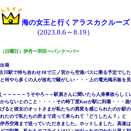
海の女王と行くアラスカクルーズ
(2023.8.6～8.19）
（日曜日）伊丹ー羽田ーバンクーバー
出発
加古川駅で待ち合わせJRで三ノ宮から空港バスに乗る予定でし
と何やら多くの人が改札で騒がしい・・・上の電光掲示板を見
え～～～～～うそやろ～～駅員さんに聞いたら人身事故らしく
からないとのこと・・・・その時丁度Kayが駅に到着・・・急
げると彼女のオットさまが私たちの異変を感じられたのか駅の
れたので私たちの所まで戻って来られて「どうしたん？」と
伊丹空港まで送っていただきました。ホットしました。高速は
どで到着。私たちのフライトは17：00だったのでかなり早く