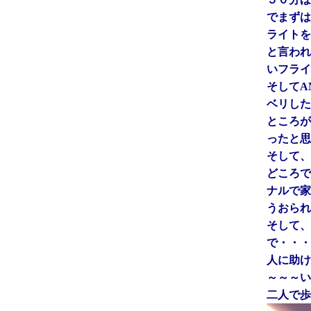
でまずは
ライトを
と言われ
いフライ
そしてA
ベリした
ところが
ったと思
そして、
どころで
ナルで家
うおられ
そして、
で・・・
人に助け
～～～い
二人で歩