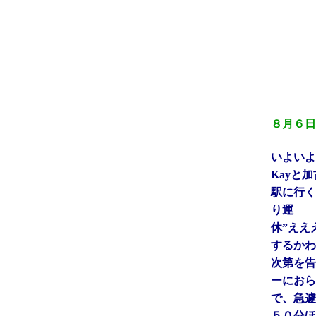
８月６日
いよいよ
Kayと
駅に行く
り運
休”ええ
するかわ
次第を告
ーにおら
で、急遽
５０分ほ