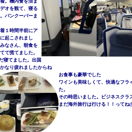
着。機内食を済ま
デオを観て、寝る
。バンクーバーま
着１時間半前にア
に起こされまし
みなさん、朝食を
てて慌てました。
まだ寝てました。出国
かなり疲れましたからね
お食事も豪華でした
ワインも美味しくて、快適なフラ
た。
その時思いました。ビジネスクラ
まだ海外旅行は行ける！！ってね(