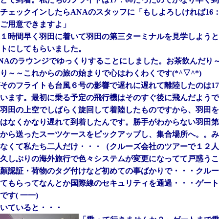
チェックインしたらANAのスタッフに「もしよろしければ16：
ご用意できますよ」
１時間早く羽田に着いて羽田の第三ターミナルを見学しようと
トにしてもらいました。
NAのラウンジでゆっくりすることにしました。お茶飲んだり
り～～これからの旅の始まりで心はわくわくです(*^▽^*)
そのフライトも台風６号の影響で遅れに遅れて離陸したのは17
います。最初に乗る予定の飛行機はそのすぐ後に飛んだようで
羽田の上空でしばらく旋回して着陸したものですから、羽田を
はなくかなり遅れて到着したんです。勝手がわからない羽田第
から送ったスーツケースをピックアップし、集合場所へ。。み
なくて私たち二人だけ・・・（クルーズ会社のツアーで１２人
久しぶりの海外旅行で色々システムが変更になってて戸惑うこ
顏認証・荷物のタグ付けなど初めての事ばかりで・・・クルー
てもらってなんとか国際線のセキュリティを通過・・・ゲート
です( 一一)
いていると・・・