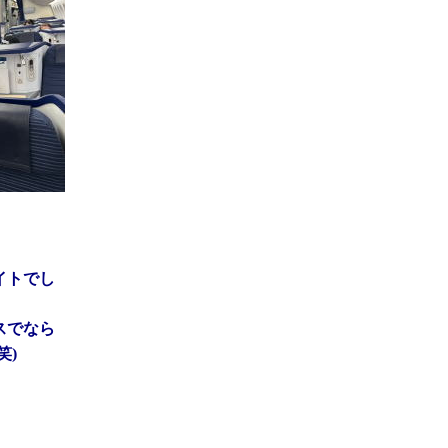
イトでし
スでなら
笑)