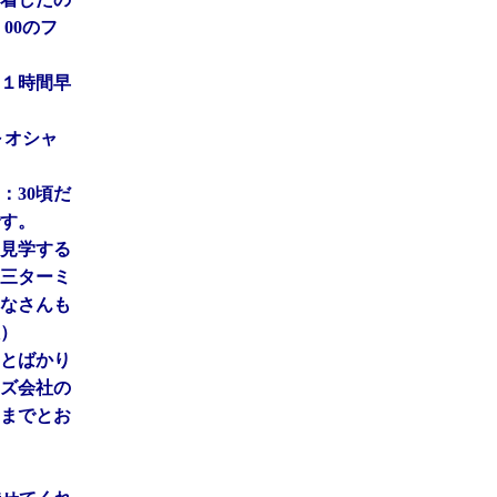
00のフ
１時間早
～オシャ
：30頃だ
す。
見学する
三ターミ
なさんも
）
とばかり
ズ会社の
までとお