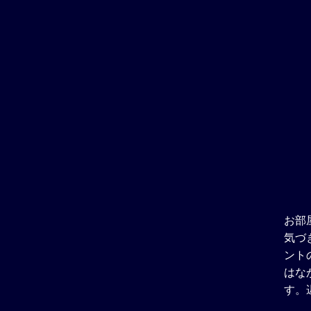
お部
気づ
ント
はな
す。