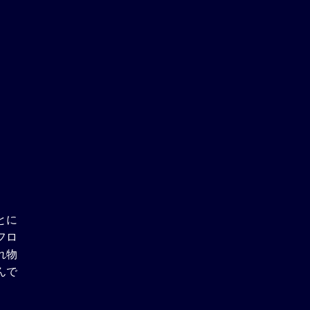
とに
フロ
れ物
んで