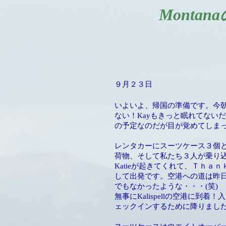
Monta
９月２３日
いよいよ、帰国の準備です。今朝
ない！Kayもきっと眠れてないだろ
の予定なのだが目が覚めてしまっ
レンタカーにスーツケース３個
荷物、そして私たち３人が乗り
Katieが起きてくれて、Ｔｈａｎｋ ｙｏ
して出発です。空港への道は昨
でもなかったような・・・(笑)
無事にKalispellの空港に到着
ェックインするために降りました