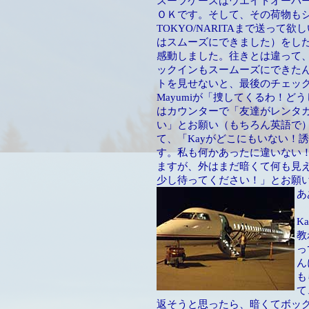
スーツケースはウエイトオーバ
ＯＫです。そして、その荷物も
TOKYO/NARITAまで送っ
はスムーズにできました）をし
感動しました。往きとは違って
ックインもスームーズにできたん
トを見せないと、最後のチェッ
Mayumiが「捜してくるわ！
はカウンターで「友達がレンタ
い」とお願い（もちろん英語で
て、「Kayがどこにもいない！
す。私も何かあったに違いない！
ますが、外はまだ暗くて何も見
少し待ってください！」とお願い
あ
K
教
っ
ん
も
て
返そうと思ったら、暗くてボッ