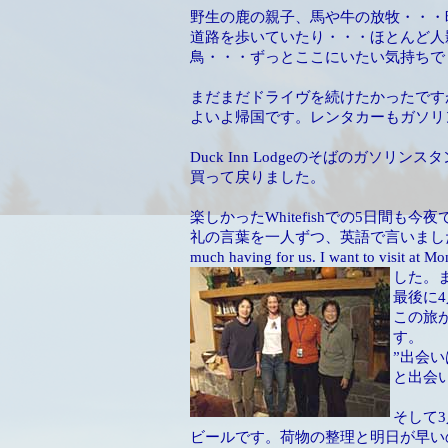
野生の鹿の親子、馬や牛の放牧・・・
道路を歩いていたり・・・ほとんど人
鳥・・・ずっとここにいたい気持ちで
まだまだドライヴを続けたかったですが、
よいよ帰国です。レンタカーもガソリ
Duck Inn Lodgeのそばのガソ
買って戻りました。
楽しかったWhitefishでの5日間も
礼の言葉を一人ずつ、英語で言いました。
much having for us. I want to visit a
した。
最後に
この旅
す。
”出会
と出会い
そして
ビールです。荷物の整理と明日が早い