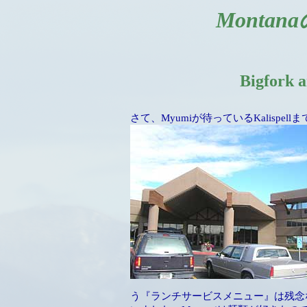
Monta
Bigfork 
さて、Myumiが待っているKalispel
う『ランチサービスメニュー』は残念