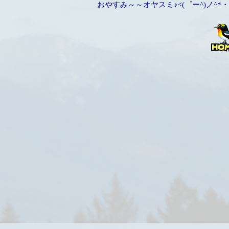
おやすみ～～オヤスミ♪<(゜ー^)ノ^*・'゜☆。