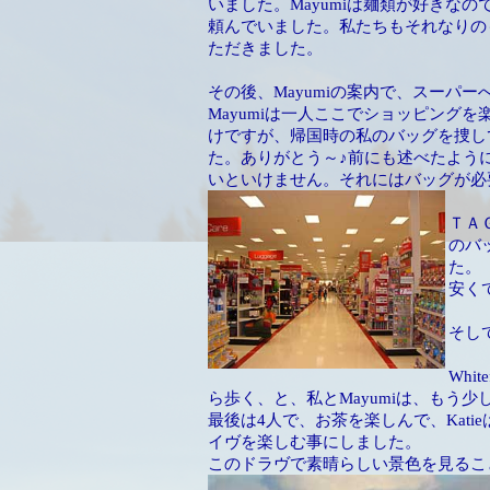
いました。Mayumiは麺類が好きなの
頼んでいました。私たちもそれなりの
ただきました。
その後、Mayumiの案内で、スーパー
Mayumiは一人ここでショッピングを
けですが、帰国時の私のバッグを捜し
た。ありがとう～♪前にも述べたよう
いといけません。それにはバッグが必
ＴＡ
のバ
た。
安く
そして
Whi
ら歩く、と、私とMayumiは、もう
最後は4人で、お茶を楽しんで、Katie
イヴを楽しむ事にしました。
このドラヴで素晴らしい景色を見るこ