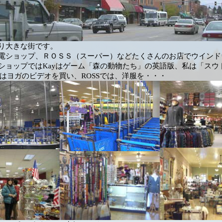
shより大きな街です。
電ショップ、ＲＯＳＳ（スーパー）などたくさんのお店でウインド
ショップではKayはゲーム「森の動物たち」の英語版、私は「スウ
ieはヨガのビデオを買い、ROSSでは、洋服を・・・