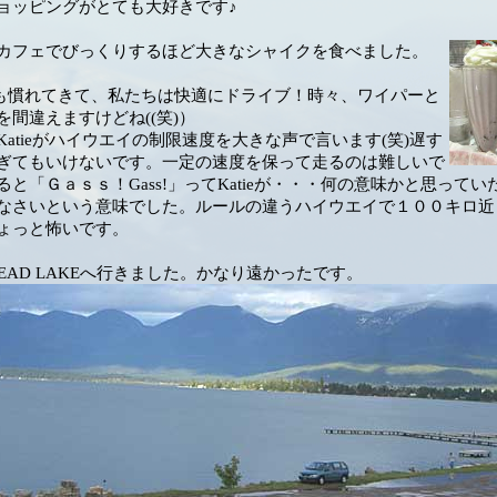
ョッピングがとても大好きです♪
カフェでびっくりするほど大きなシャイクを食べました
。
転も慣れてきて、私たちは快適にドライブ！時々、ワイパーと
を間違えますけどね((笑)）
Katieがハイウエイの制限速度を大きな声で言います(笑)遅す
ぎてもいけないです。一定の速度を保って走るのは難しいで
ると「Ｇａｓｓ！Gass!」ってKatieが・・・何の意味かと思って
なさいという意味でした。ルールの違うハイウエイで１００キロ近
ょっと怖いです。
HEAD LAKEへ行きました。かなり遠かったです。