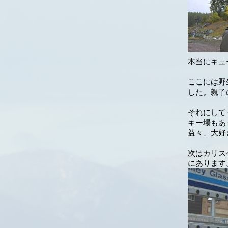
本当にキュー
ここには野
した。親子
それにして
キー場もあっ
益々、大好
次はカリスペ
にあります