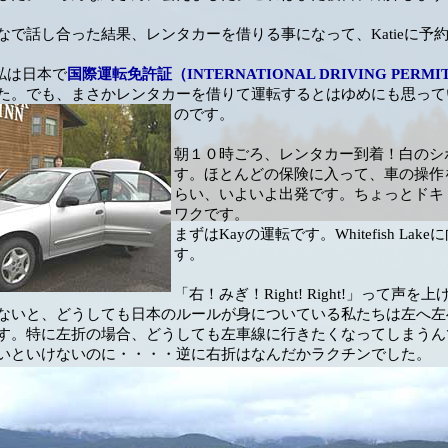
なで話し合った結果、レンタカーを借りる事になって、Katieに予
と私は日本で
国際運転免許証（INTERNATIONAL DRIVING PERMIT
た。でも、まさかレンタカーを借りて運転するとはゆめにも思って
のです。
朝１０時ごろ、レンタカー到着！白のシ
す。ほとんどの保険に入って、車の操作
らい、いよいよ出発です。ちょっとドキ
ワクです。
まずはKayの運転です。Whitefish Lak
す。
「右！みぎ！Right! Right!」って声を
ないと、どうしても日本のルールが身についている私たちは左へ左
す。特に左折の場合、どうしても左車線に行きたくなってしまうん
いといけないのに・・・・逆に右折はなんだかラクチンでした。