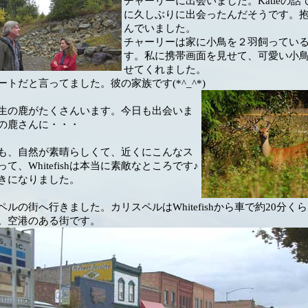
チャーリーに出会いました。Katieの話
に久しぶりに出会ったんだそうです。
んでいました。
チャーリーは家に小鳥を２羽飼ってい
す。私に携帯画面を見せて、可愛い小
せてくれました。
トだと言ってました。彼の家族です(*^_^*)
生の鹿がたくさんいます。今日も出会いま
の鹿さんに・・・
も、自然が素晴らしくて、近くにこんなス
て、Whitefishは本当に素敵なところです♪
きになりました。
ルの街へ行きました。カリスペルはWhitefishから車で約20分く
。空港のある街です。