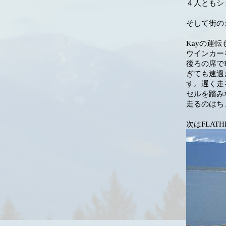
４人ともシ
そして街の
Kayの運
ウインカー
後ろの席で
ぎても速過
す。遅く走
セルを踏み
走るのはち
次はFLAT