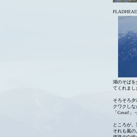
FLADH
湖のそばを
てくれまし
そろそろ夕
クワクしなが
「Great
ところが、
それも嵐の