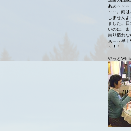
道路の白線
ああ～～～
～～。雨は
しませんよ
ました。日
いのに、ま
乗り慣れな
ぁ～～早くW
～！！
やっとWhi