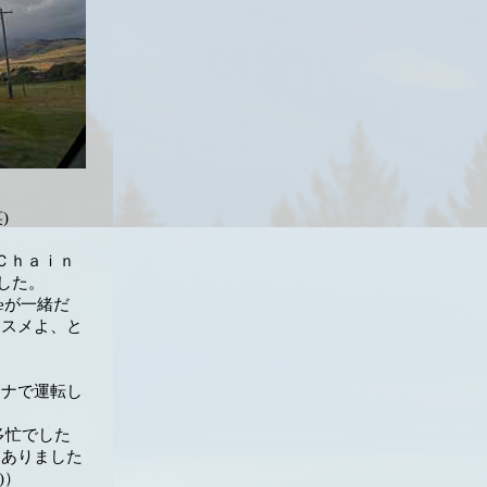
)
のＣｈａｉｎ
ました。
eが一緒だ
ススメよ、と
。
タナで運転し
akeと多忙でした
もありました
)）