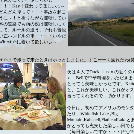
が見えにくい！少し怖いし・・・
！！！Kay！変わってほしいよ～
どんどん降って・・・事故を起こ
うに～！と祈りながら運転してい
本の道路でも雨の夜は運転しにく
して、ルールの違う、それも普段
い左ハンドルの車・・・・いやだ
hitefishに着いて欲しいぃ～
tefishまで帰って来たときはホッとしました。すごーーく疲れたわ(笑
夜は４人でDuck Ｉｎｎの近く
ａ Bellで中華料理をいただき
とっても美味しかったです。Kati
と、これが美味しい、これがオ
言ってくれるので、助かります
今日は、初めてアメリカのモン
たり、Whitefish Lake ,Big
Moutain,Kalispell,FlatheadL
がとっても充実した楽しい日で
（毎日楽しいですが・・・(*^_^*