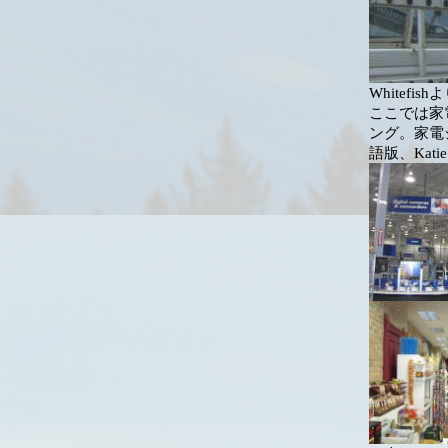
Whitefi
ここでは家
ング。家電
語版、Kat