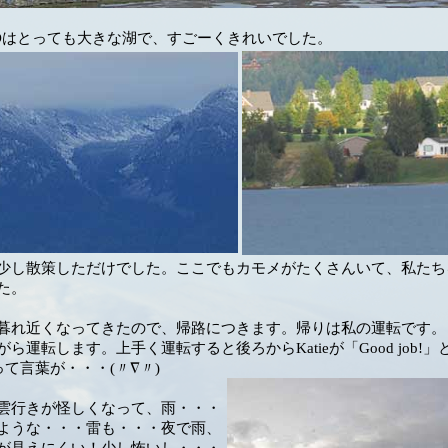
EADはとっても大きな湖で、すごーくきれいでした。
少し散策しただけでした。ここでもカモメがたくさんいて、私たち
た。
暮れ近くなってきたので、帰路につきます。帰りは私の運転です。
ら運転します。上手く運転すると後ろからKatieが「Good job!」
!」って言葉が・・・(〃∇〃)
雲行きが怪しくなって、雨・・・
ような・・・雷も・・・夜で雨、