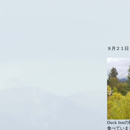
９月２１日
Duck In
食べていま