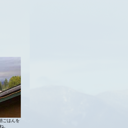
kが朝ごはんを
ね。