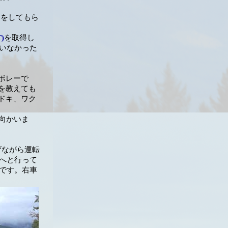
約をしてもら
)
を取得し
いなかった
ボレーで
を教えても
ドキ、ワク
eに向かいま
上げながら運転
へと行って
です。右車