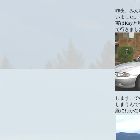
昨夜、みん
いました。
実はKay
て行きまし
します。で
しまうんで
線に行かな